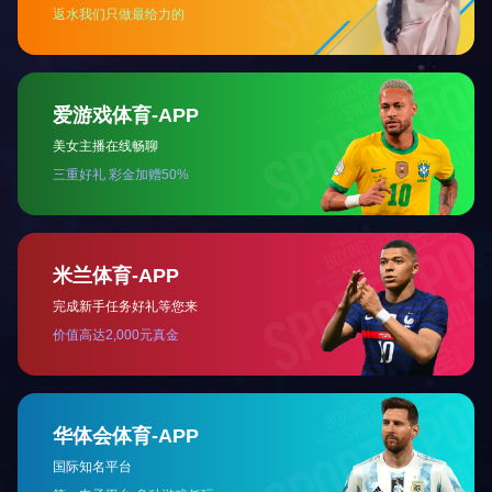
本文标签：网格布
版权所有：滨州万兴建材有限公司
地址：山东省滨州市滨城区黄河十一路
公司电话：0543-5028858
邮箱：
技术支持：山东华拓网络
开云(www.kaiyun.com)官方网站
|
乐鱼官方端网站登录入口
|
开
云手机（中国）官方网站
|
mk国际体育
|
Kaiyun（中国官方网