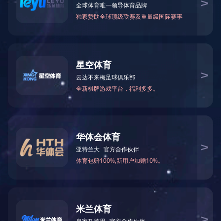
开云(www.kaiyun.com)官方网站
|
乐鱼官方端网站登录入口
|
开
云手机（中国）官方网站
|
mk国际体育
|
Kaiyun（中国官方网
站）
|
ky开元
|
乐鱼平台
|
华体会体育（中国）hth·官方网站
|
开
云官方在线入口
|
PRODUCTS CENTER
产品中心