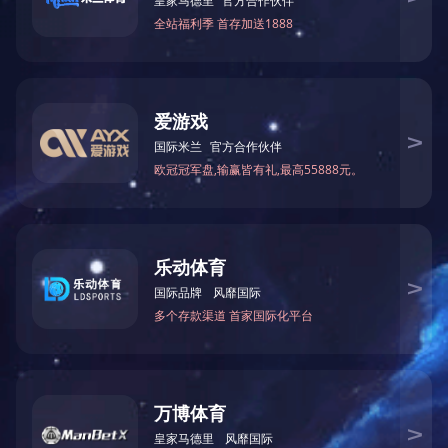
聚合物抗裂砂浆也就是外墙保温砂浆主要由进口高