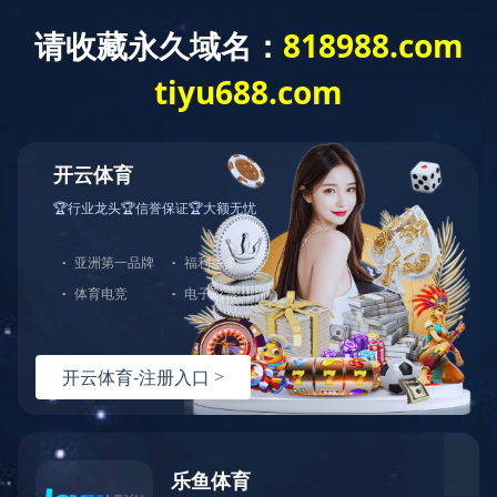
您好，欢迎来到滨州万兴建材有限公司
华体会网页版
关于我们
新闻动